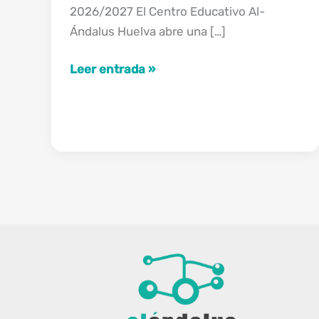
2026/2027 El Centro Educativo Al-
Ándalus Huelva abre una […]
Nivel
Leer entrada »
1
de
Fútbol
Sala
en
Huelva:
fórmate
para
entrenar
esta
temporada
2026/2027