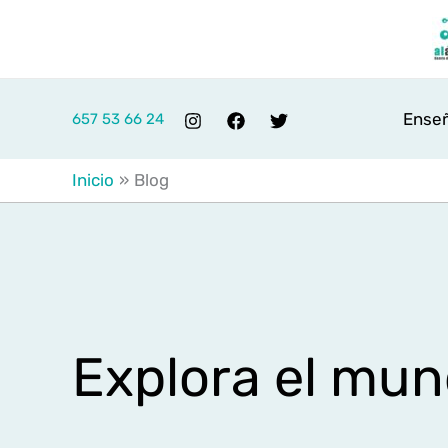
Ir
al
contenido
Enseñ
657 53 66 24
Inicio
Blog
Explora el mun