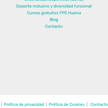
2026-
Deporte inclusivo y diversidad funcional
2027
Cursos gratuitos FPE Huelva
en
Blog
Al-
Contacto
Ándalus
|
Política de privacidad
|
Política de Cookies
|
Contact